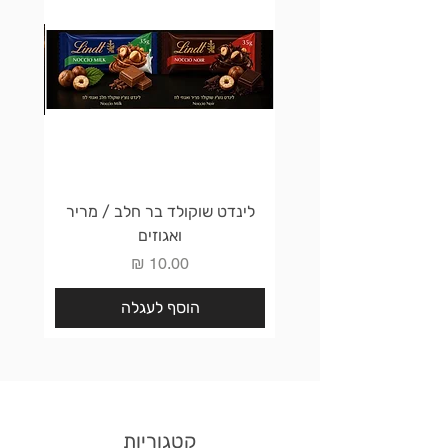
לינדט שוקולד בר חלב / מריר
לינדט 
ואגוזים
מחיר
הוסף לעגלה
קטגוריות