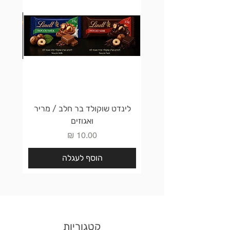
לינדט שוקולד בר חלב / מריר
לינדט 
ואגוזים
מחיר
הוסף לעגלה
קטגוריות