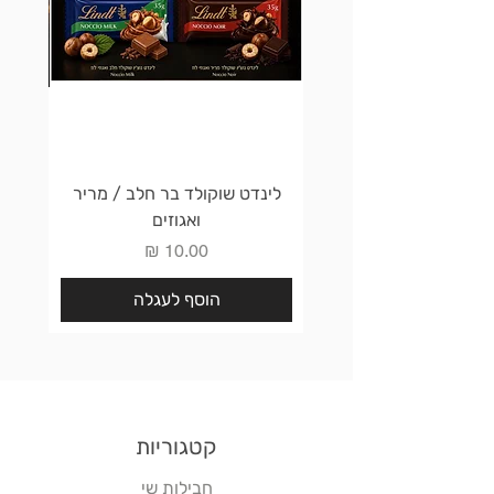
לינדט שוקולד בר חלב / מריר
לינדט 
ואגוזים
מחיר
הוסף לעגלה
קטגוריות
חבילות שי