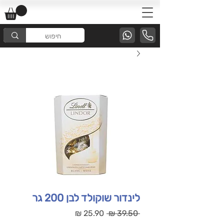
לינדור שוקולד לבן 200 גר
מחיר
מחיר
 ‏39.50 ‏₪ 
רגיל
מבצע