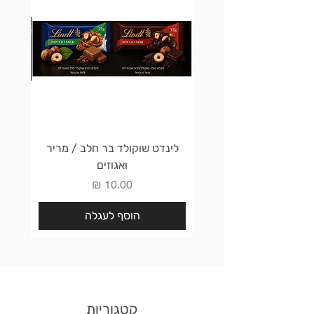
לינדט שוקולד בר חלב / מריר
לינדט 
ואגוזים
מחיר
הוסף לעגלה
קטגוריות