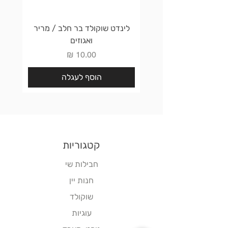
לינדט שוקולד בר חלב / מריר
לינדט 
ואגוזים
מחיר
הוסף לעגלה
קטגוריות
חבילות שי
חנות יין
שוקולד
עוגיות