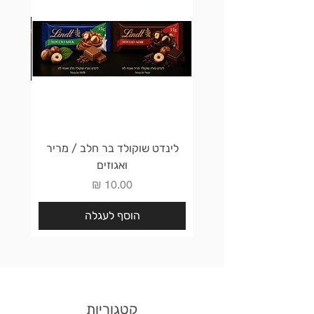
לינדט שוקולד בר חלב / מריר
לינדט 
ואגוזים
מחיר
הוסף לעגלה
קטגוריות