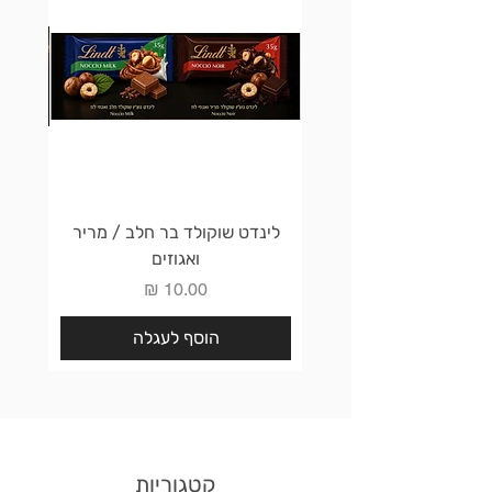
לינדט שוקולד בר חלב / מריר
לינדט 
ואגוזים
מחיר
הוסף לעגלה
קטגוריות