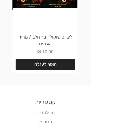
לינדט שוקולד בר חלב / מריר
לינדט 
ואגוזים
מחיר
הוסף לעגלה
קטגוריות
חבילות שי
חנות יין