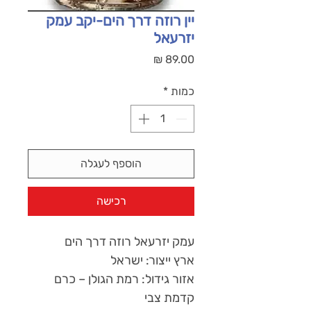
יין רוזה דרך הים-יקב עמק
יזרעאל
מחיר
כמות
*
הוספף לעגלה
רכישה
עמק יזרעאל רוזה דרך הים
ארץ ייצור: ישראל
אזור גידול: רמת הגולן – כרם
קדמת צבי