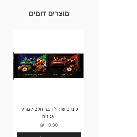
מוצרים דומים
לינדט שוקולד בר חלב / מריר
לינדט 
ואגוזים
מחיר