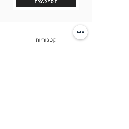
הוסף לעגלה
קטגוריות
חבילות שי
חנות יין
שוקולד
עוגיות
גיפט-קארד
קישורים
דף הבית
צור קשר