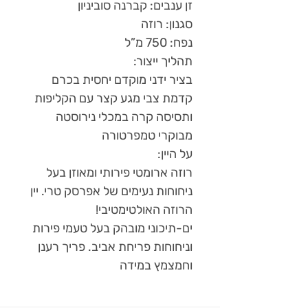
זן ענבים: קברנה סוביניון
סגנון: רוזה
נפח: 750 מ”ל
תהליך ייצור:
בציר ידני מוקדם יחסית בכרם
קדמת צבי מגע קצר עם הקליפות
ותסיסה קרה במכלי נירוסטה
מבוקרי טמפרטורה
על היין:
רוזה ארומטי פירותי ומאוזן בעל
ניחוחות נעימים של אפרסק טרי. יין
הרוזה האולטימטיבי!
ים-תיכוני מובהק בעל טעמי פירות
וניחוחות פריחת אביב. פריך רענן
וחמצמץ במידה