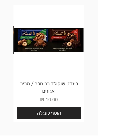
לינדט שוקולד בר חלב / מריר
לינדט 
ואגוזים
מחיר
הוסף לעגלה