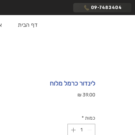
09-7483404
דף הבית
א
לינדור כרמל מלוח
מחיר
כמות
*