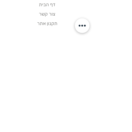
דף הבית
צור קשר
תקנון אתר
עקבו אחרינו
פייסבוק
אינסטגרם
וואטסאפ
ניווט בוויז
הירשמו לניוזלטר שלנו
ותהיו ראשונים לקבל מבצעים