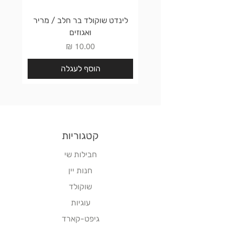
לינדט שוקולד בר חלב / מריר
לינדט 
ואגוזים
מחיר
הוסף לעגלה
קטגוריות
חבילות שי
חנות יין
שוקולד
עוגיות
גיפט-קארד