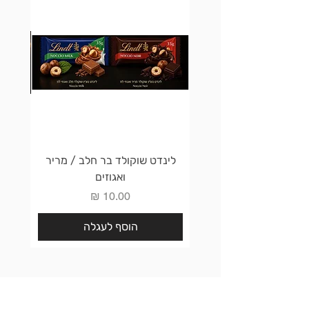
לינדט שוקולד בר חלב / מריר
לינדט 
ואגוזים
מחיר
הוסף לעגלה