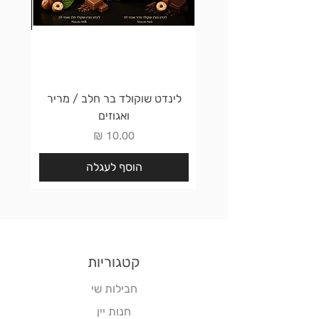
לינדט שוקולד בר חלב / מריר
לינדט 
ואגוזים
מחיר
הוסף לעגלה
קטגוריות
חבילות שי
חנות יין