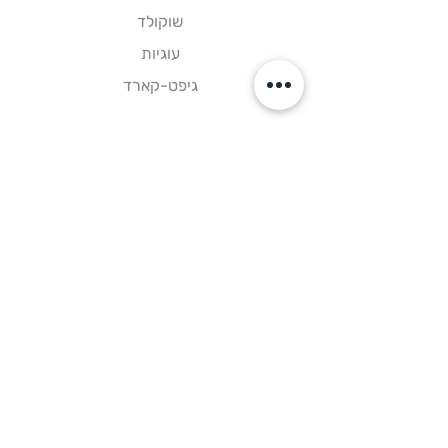
שוקולד
עוגיות
גיפט-קארד
קישורים
דף הבית
צור קשר
תקנון אתר
עקבו אחרינו
פייסבוק
אינסטגרם
וואטסאפ