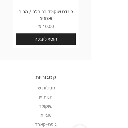
לינדט שוקולד בר חלב / מריר
לינדט 
ואגוזים
מחיר
הוסף לעגלה
קטגוריות
חבילות שי
חנות יין
שוקולד
עוגיות
גיפט-קארד