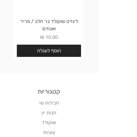
לינדט שוקולד בר חלב / מריר
לינדט 
ואגוזים
מחיר
הוסף לעגלה
קטגוריות
חבילות שי
חנות יין
שוקולד
עוגיות