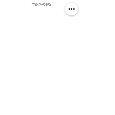
גיפט-קארד
קישורים
דף הבית
צור קשר
תקנון אתר
עקבו אחרינו
פייסבוק
אינסטגרם
וואטסאפ
ניווט בוויז