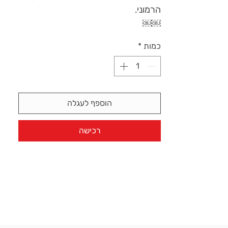
￼￼
כמות
*
הוספף לעגלה
רכישה