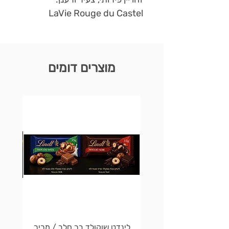
LaVie Rouge du Castel
מוצרים דומים
לינדט שוקולד בר חלב / מריר
לינדט 