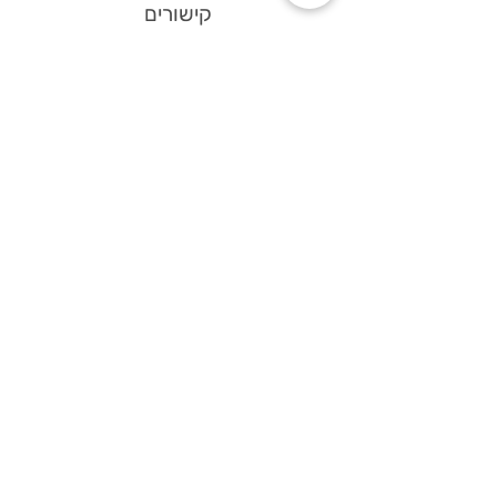
קישורים
דף הבית
צור קשר
תקנון אתר
עקבו אחרינו
פייסבוק
אינסטגרם
וואטסאפ
ניווט בוויז
הירשמו לניוזלטר שלנו
ותהיו ראשונים לקבל מבצעים