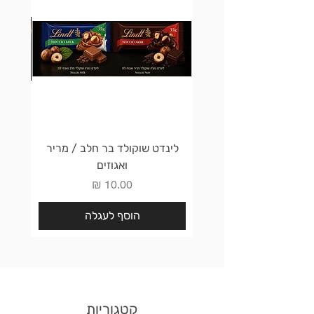
לינדט שוקולד בר חלב / מריר
לינדט 
ואגוזים
מחיר
הוסף לעגלה
קטגוריות