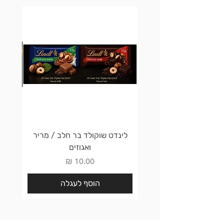
לינדט שוקולד בר חלב / מריר
לינדט 
ואגוזים
מחיר
הוסף לעגלה