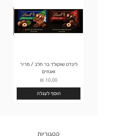
לינדט שוקולד בר חלב / מריר
לינדט 
ואגוזים
מחיר
הוסף לעגלה
קטגוריות