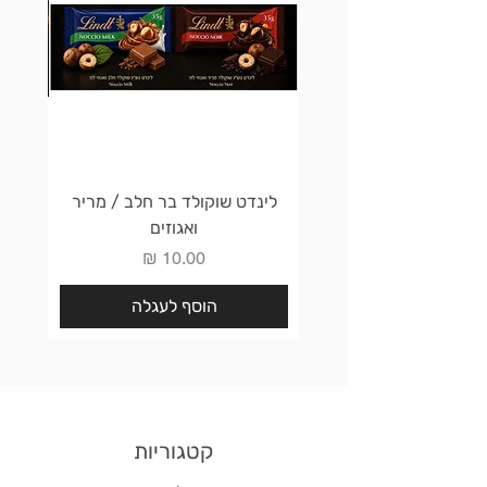
לינדט שוקולד בר חלב / מריר
לינדט 
ואגוזים
מחיר
הוסף לעגלה
קטגוריות