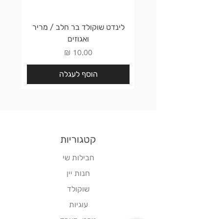
לינדט שוקולד בר חלב / מריר
לינדט 
ואגוזים
מחיר
הוסף לעגלה
קטגוריות
חבילות שי
חנות יין
שוקולד
עוגיות