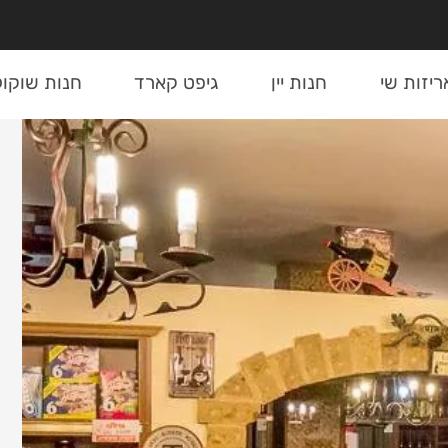
ריזות שי
חנות יין
גיפט קארד
חנות שוקול