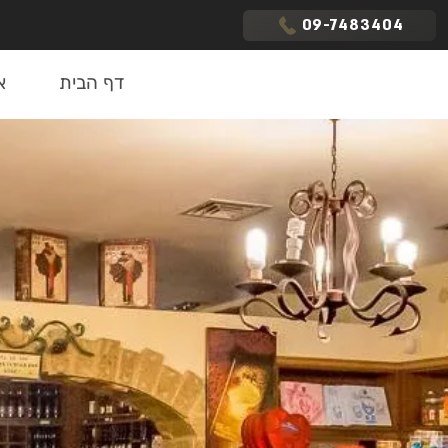
09-7483404
דף הבית
א