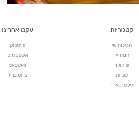
קטגוריות
עקבו אחרינו
חבילות שי
פייסבוק
חנות יין
אינסטגרם
שוקולד
וואטסאפ
עוגיות
ניווט בוויז
גיפט-קארד
אנצ'יו סירני 19, כפר סבא
|
09-7483404
|
תקנון האתר
© כל הזכויות שמורות - פרידלנד חלום של מקום מתוק