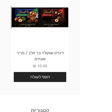
לינדט שוקולד בר חלב / מריר
לינדט 
ואגוזים
מחיר
הוסף לעגלה
קטגוריות