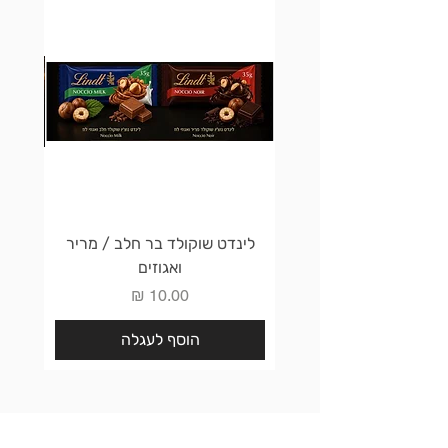
לינדט שוקולד בר חלב / מריר
לינדט 
ואגוזים
מחיר
הוסף לעגלה