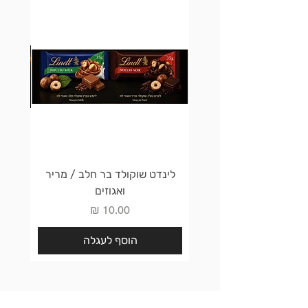
לינדט שוקולד בר חלב / מריר
לינדט 
ואגוזים
מחיר
הוסף לעגלה