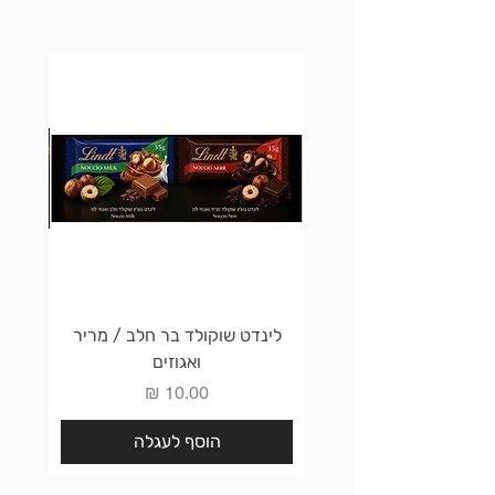
לינדט שוקולד בר חלב / מריר
לינדט 
ואגוזים
מחיר
הוסף לעגלה