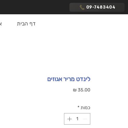
09-7483404
דף הבית
א
לינדט מריר אגוזים
מחיר
כמות
*