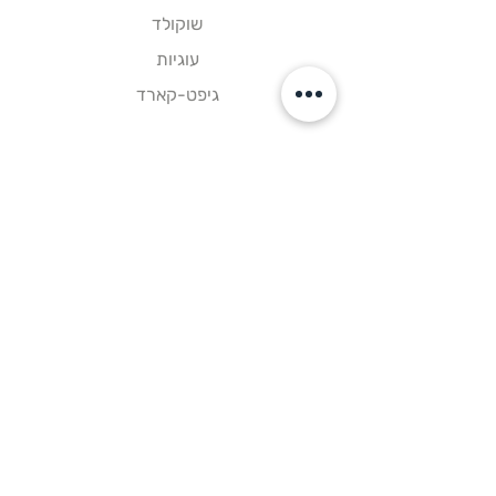
שוקולד
עוגיות
גיפט-קארד
קישורים
דף הבית
צור קשר
תקנון אתר
עקבו אחרינו
פייסבוק
אינסטגרם
וואטסאפ