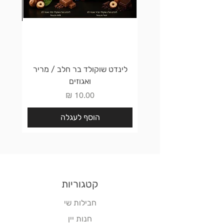
לינדט שוקולד בר חלב / מריר
לינדט 
ואגוזים
מחיר
הוסף לעגלה
קטגוריות
חבילות שי
חנות יין