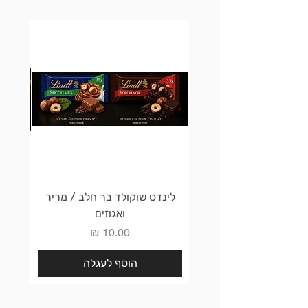
לינדט שוקולד בר חלב / מריר
לינדט 
ואגוזים
מחיר
הוסף לעגלה