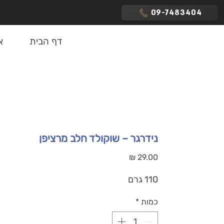
09-7483404
דף הבית
א
נידרגר – שוקולד חלב מרציפן
מחיר
110 גרם
כמות
*