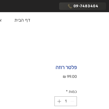
09-7483404
דף הבית
א
פלטר רוזה
מחיר
כמות
*