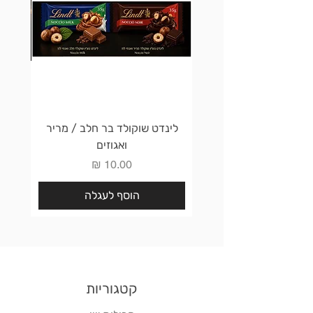
לינדט שוקולד בר חלב / מריר
לינדט 
ואגוזים
מחיר
הוסף לעגלה
קטגוריות