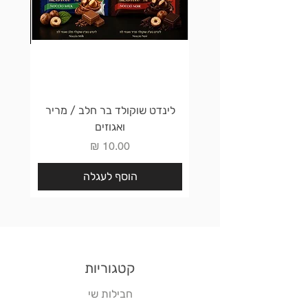
לינדט שוקולד בר חלב / מריר
לינדט 
ואגוזים
מחיר
הוסף לעגלה
קטגוריות
חבילות שי