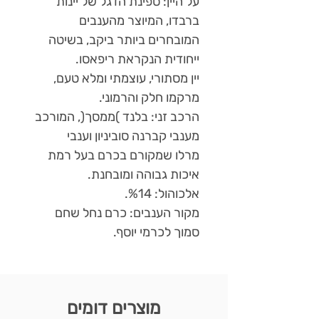
על היין: ספינת הדגל של יינות
ברבדו, המיוצר מהענבים
המובחרים ביותר ביקב, בשיטה
ייחודית הנקראת ריפאסו.
יין מסתורי, עוצמתי ומלא טעם,
מרקמו חלק והרמוני.
הרכב זני: בלנד )ממסך(, המורכב
מענבי קברנה סוביניון וענבי
מרלו שמקורם בכרם בעל רמת
איכות גבוהה ומובחנת.
אלכוהול: %14.
מקור הענבים: כרם נחל שחם
סמוך לכרמי יוסף.
מוצרים דומים