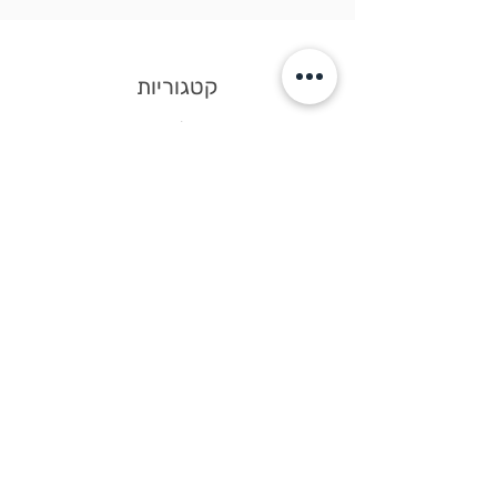
קטגוריות
חבילות שי
חנות יין
שוקולד
עוגיות
גיפט-קארד
קישורים
דף הבית
צור קשר
תקנון אתר