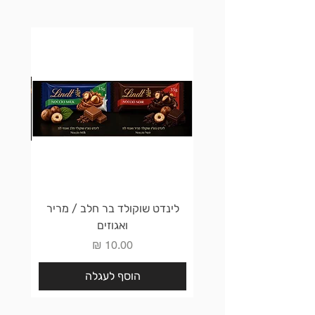
לינדט שוקולד בר חלב / מריר
לינדט 
ואגוזים
מחיר
הוסף לעגלה