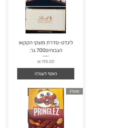
לינדט-סדרת מוצקי הקקאו
הגבוהים700 גר.
מחיר
הוסף לעגלה
מומלץ