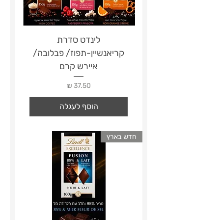
לינדט סדרת
קריאנשיין-תפוז/ פבלובה/
איירש קרם
מחיר
הוסף לעגלה
חדש בארץ