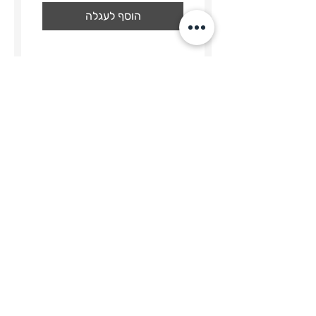
הוסף לעגלה
מארז פורטה 6 יין ושמן
מחיר
הוסף לעגלה